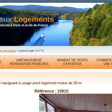
aux
Logements
ments à Paris et en Île-de-France
ts d'occasion
> péniche tjalk COT75
AMÉNAGEMENT
MANDAT DE VENTE
COMMEN
E
RÉNOVATION PÉNICHES
EXPERTISE
UNE 
é naviguant à usage privé logement moins de 20 m
Référence : 10915