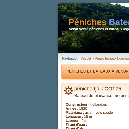
Péniches
Bate
Achat vente péniches et bateaux loge
Navigation :
Accueil
>
Ventes bateaux logemen
PÉNICHES ET BATEAUX À VENDR
péniche tjalk COT75
Bateau de plaisance motoris
Constructeur :
hollandais
Année :
1920
Matériaux :
acier riveté soudé
Longueur :
15 m
Largeur :
4 m
Tirant d'eau :
Tirant d'air :