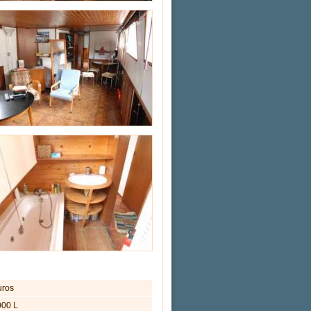
uros
000 L