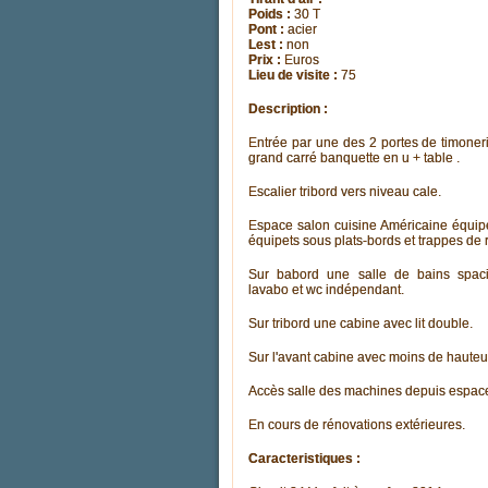
Poids :
30 T
Pont :
acier
Lest :
non
Prix :
Euros
Lieu de visite :
75
Description :
Entrée par une des 2 portes de timoner
grand carré banquette en u + table .
Escalier tribord vers niveau cale.
Espace salon cuisine Américaine équip
équipets sous plats-bords et trappes de
Sur babord une salle de bains spaci
lavabo et wc indépendant.
Sur tribord une cabine avec lit double.
Sur l'avant cabine avec moins de hauteur
Accès salle des machines depuis espace
En cours de rénovations extérieures.
Caracteristiques :