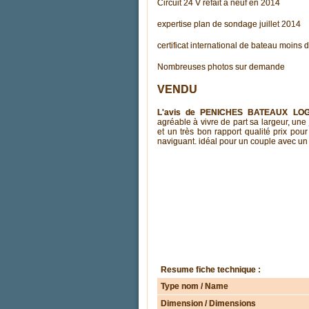
Circuit 24 V refait à neuf en 2014
expertise plan de sondage juillet 2014
certificat international de bateau moins 
Nombreuses photos sur demande
VENDU
L'avis de PENICHES BATEAUX LO
agréable à vivre de part sa largeur, une
et un très bon rapport qualité prix pou
naviguant. idéal pour un couple avec un 
Resume fiche technique :
Type nom / Name
Dimension / Dimensions