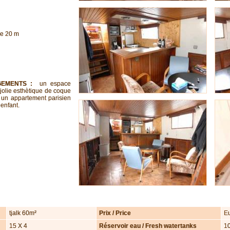
de 20 m
GEMENTS :
un espace
 jolie esthètique de coque
r un appartement parisien
enfant.
tjalk 60m²
Prix / Price
E
15 X 4
Réservoir eau / Fresh watertanks
1