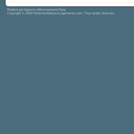
Réalisé par
Agence référencement Paris
Copyright © 2009 PénichesBateauxLogements.com. Tous droits réservés.