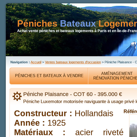
Péniches
Bateaux
Logemen
Achat vente péniches et bateaux logements à Paris et en Île-de-Fran
Navigation :
Accueil
>
Ventes bateaux logements d'occasion
> Péniche Plaisance - 
AMÉNAGEMENT
PÉNICHES ET BATEAUX À VENDRE
RÉNOVATION PÉNICH
Péniche Plaisance - COT 60 - 395.000 €
Péniche Luxemotor motorisée naviguante à usage privé 
Constructeur :
Hollandais
Référ
Année :
1925
Matériaux :
acier riveté