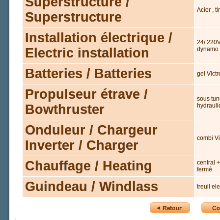
Superstructure /
Acier , t
Superstructure
Installation électrique /
24/ 220V
Electric installation
dynamo +
Batteries / Batteries
gel Vict
Propulseur étrave /
sous tun
Bowthruster
hydraul
Onduleur / Chargeur
combi V
Inverter / Charger
Chauffage / Heating
central 
fermé
Guindeau / Windlass
treuil el