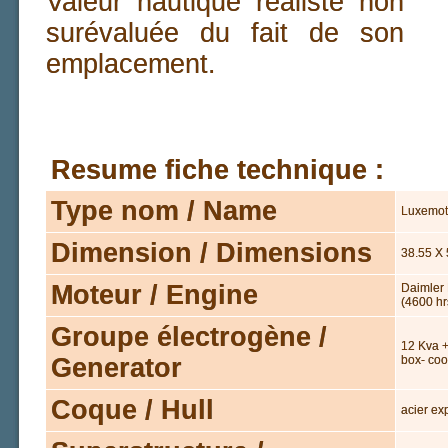
Valeur nautique réaliste non
surévaluée du fait de son
emplacement.
Resume fiche technique :
Type nom / Name
Luxemot
Dimension / Dimensions
38.55 X 
Moteur / Engine
Daimler 
(4600 hr
Groupe électrogène /
12 Kva +
Generator
box- coo
Coque / Hull
acier ex