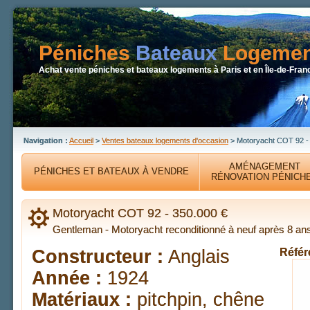
Péniches
Bateaux
Logemen
Achat vente péniches et bateaux logements à Paris et en Île-de-Fran
Navigation :
Accueil
>
Ventes bateaux logements d'occasion
> Motoryacht COT 92 -
AMÉNAGEMENT
PÉNICHES ET BATEAUX À VENDRE
RÉNOVATION PÉNICH
Motoryacht COT 92 - 350.000 €
Gentleman - Motoryacht reconditionné à neuf après 8 ans
Constructeur :
Anglais
Référ
Année :
1924
Matériaux :
pitchpin, chêne