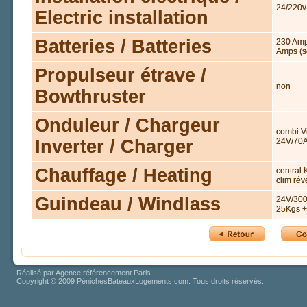
24/220v
Electric installation
Batteries / Batteries
230 Amp
Amps (s
Propulseur étrave /
non
Bowthruster
Onduleur / Chargeur
combi V
Inverter / Charger
24V/70
Chauffage / Heating
central
clim rév
Guindeau / Windlass
24V/300
25Kgs +
Réalisé par
Agence référencement Paris
Copyright © 2009 PénichesBateauxLogements.com. Tous droits réservés.