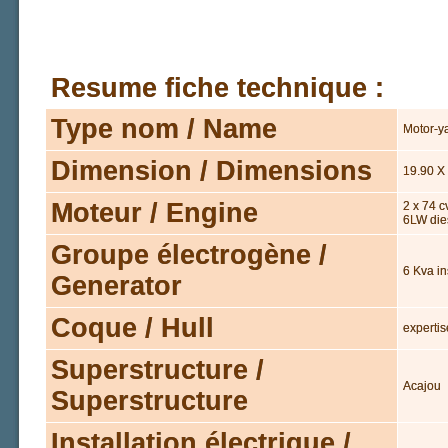
Resume fiche technique :
Type nom / Name
Motor-y
Dimension / Dimensions
19.90 X
Moteur / Engine
2 x 74 c
6LW die
Groupe électrogène /
6 Kva i
Generator
Coque / Hull
experti
Superstructure /
Acajou
Superstructure
Installation électrique /