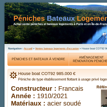
Péniches
Bateaux
Logemen
Achat vente péniches et bateaux logements à Paris et en Île-de-Fran
Navigation :
Accueil
>
Ventes bateaux logements d'occasion
> House boat COT92 9
AMÉNAGEMENT
PÉNICHES ET BATEAUX À VENDRE
RÉNOVATION PÉNICH
House boat COT92 985.000 €
Péniche de type établissement flottant à usage privé lo
Constructeur :
Francais
Référ
Année :
1910/2021
Matériaux :
acier soudé