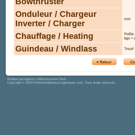
Bowthruster
Onduleur / Chargeur
non
Inverter / Charger
Chauffage / Heating
Poêle 
kgs + 
Guindeau / Windlass
Treuil
Réalisé par
Agence référencement Paris
Copyright © 2009 PénichesBateauxLogements.com. Tous droits réservés.